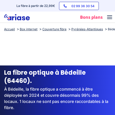
La fibre à partir de 22,99€
02 99 36 30 54
Bons plans
Accueil
Box internet
Couverture fibre
Pyrénées-Atlantiques
Béde
Box internet
Forfaits mobile
Téléphones
Streaming
La fibre optique à Bédeille
(64460).
À Bédeille, la fibre optique a commencé à être
déployée en 2024 et couvre désormais 99% des
locaux. 1 locaux ne sont pas encore raccordables à la
fibre.