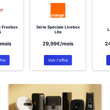
e Freebox
Série Spéciale Livebox
L
S
Lite
mois
29,99€/mois
2
ffre
Voir l'offre