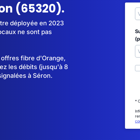
ron (65320).
être déployée en 2023
ocaux ne sont pas
S
(p
s offres fibre d'Orange,
 les débits (jusqu'à 8
signalées à Séron.
* 
In
re
con