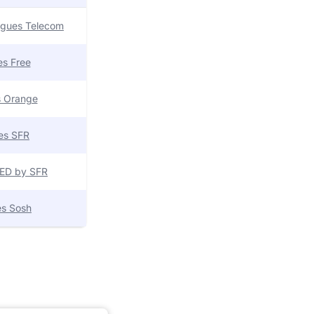
uygues Telecom
res Free
es Orange
res SFR
 RED by SFR
res Sosh