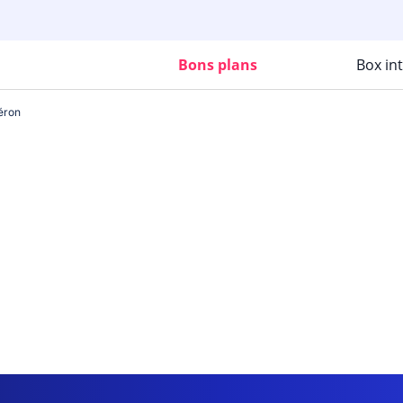
Bons plans
Box in
éron