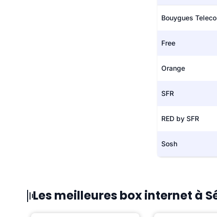
Bouygues Telec
Free
Orange
SFR
RED by SFR
Sosh
Les meilleures box internet à S