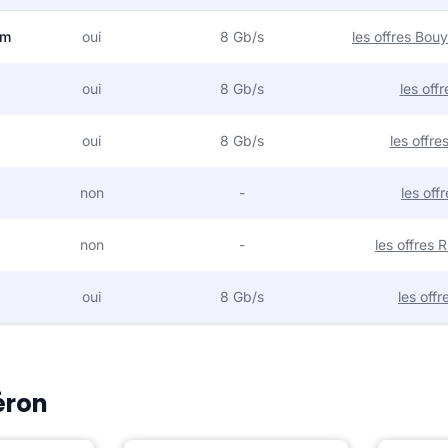
om
oui
8 Gb/s
les offres Bo
oui
8 Gb/s
les off
oui
8 Gb/s
les offr
non
-
les off
non
-
les offres
oui
8 Gb/s
les off
éron