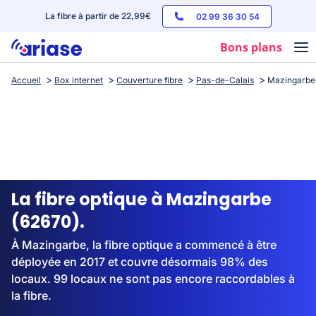
La fibre à partir de 22,99€
02 99 36 30 54
Bons plans
Accueil
Box internet
Couverture fibre
Pas-de-Calais
Mazingarbe
Box internet
Forfaits mobile
Téléphones
Streaming
La fibre optique à Mazingarbe
(62670).
À Mazingarbe, la fibre optique a commencé à être
déployée en 2017 et couvre désormais 98% des
locaux. 99 locaux ne sont pas encore raccordables à
la fibre.