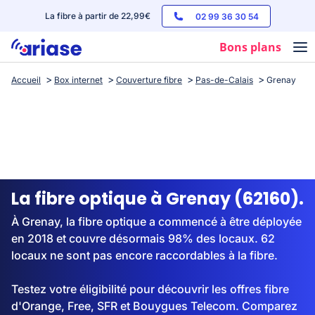
La fibre à partir de 22,99€
02 99 36 30 54
Bons plans
Accueil
Box internet
Couverture fibre
Pas-de-Calais
Grenay
Box internet
Forfaits mobile
Téléphones
Streaming
La fibre optique à Grenay (62160).
À Grenay, la fibre optique a commencé à être déployée
en 2018 et couvre désormais 98% des locaux. 62
locaux ne sont pas encore raccordables à la fibre.
Testez votre éligibilité pour découvrir les offres fibre
d'Orange, Free, SFR et Bouygues Telecom. Comparez