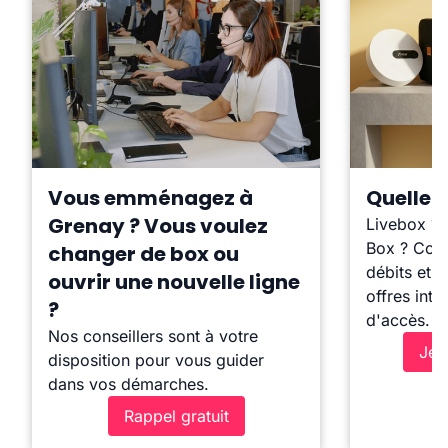
Vous emménagez à
Quelle b
Grenay ? Vous voulez
Livebox ?
Box ? Comp
changer de box ou
débits et l
ouvrir une nouvelle ligne
offres inte
?
d'accès.
Nos conseillers sont à votre
Je 
disposition pour vous guider
dans vos démarches.
Rappel gratuit