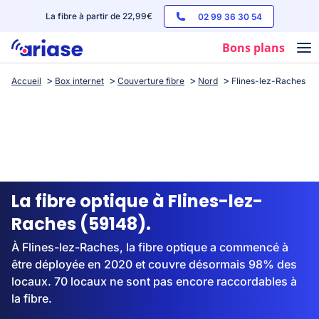
La fibre à partir de 22,99€
02 99 36 30 54
Bons plans
Accueil
Box internet
Couverture fibre
Nord
Flines-lez-Raches
Box internet
Forfaits mobile
Téléphones
Streaming
La fibre optique à Flines-lez-
Raches (59148).
À Flines-lez-Raches, la fibre optique a commencé à
être déployée en 2020 et couvre désormais 98% des
locaux. 70 locaux ne sont pas encore raccordables à
la fibre.