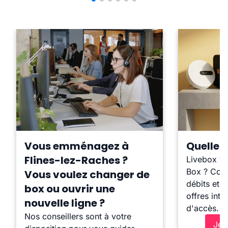
Vous emménagez à
Quelle b
Flines-lez-Raches ?
Livebox ?
Box ? Comp
Vous voulez changer de
débits et l
box ou ouvrir une
offres inte
nouvelle ligne ?
d'accès.
Nos conseillers sont à votre
Je 