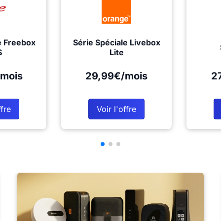
e Freebox
Série Spéciale Livebox
S
Lite
mois
29,99€/mois
2
ffre
Voir l'offre