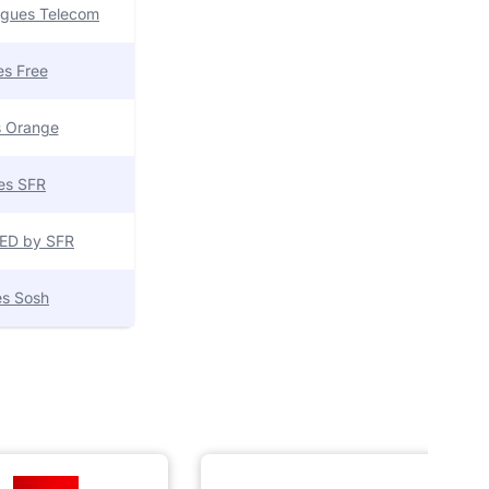
uygues Telecom
res Free
es Orange
res SFR
 RED by SFR
res Sosh