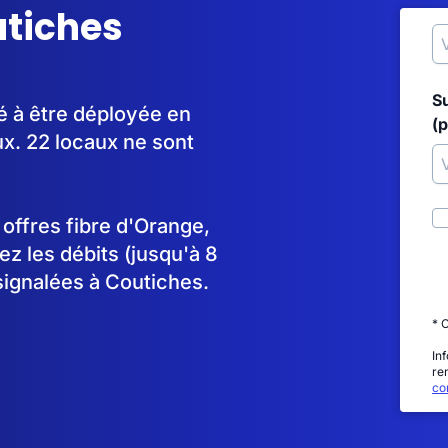
utiches
S
é à être déployée en
(p
x. 22 locaux ne sont
s offres fibre d'Orange,
 les débits (jusqu'à 8
signalées à Coutiches.
* 
In
re
con