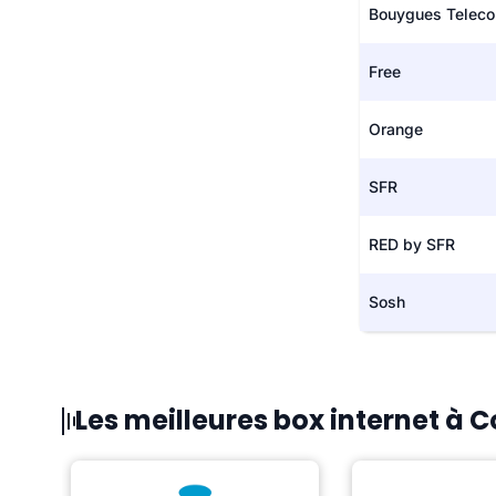
Bouygues Telec
Free
Orange
SFR
RED by SFR
Sosh
Les meilleures box internet à 