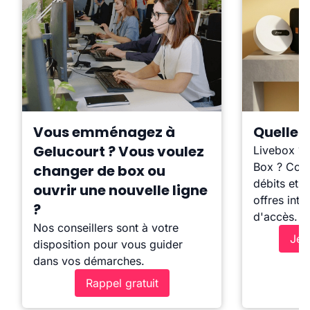
Vous emménagez à
Quelle b
Gelucourt ? Vous voulez
Livebox ?
Box ? Comp
changer de box ou
débits et l
ouvrir une nouvelle ligne
offres inte
?
d'accès.
Nos conseillers sont à votre
Je 
disposition pour vous guider
dans vos démarches.
Rappel gratuit