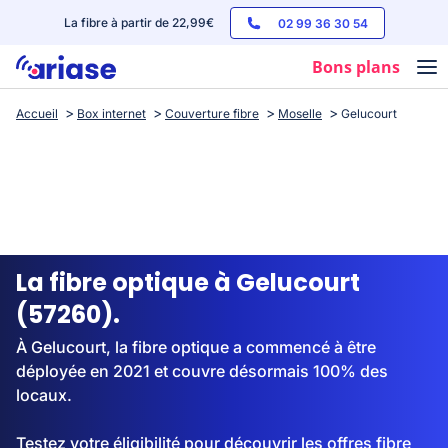
La fibre à partir de 22,99€
02 99 36 30 54
Bons plans
Accueil
Box internet
Couverture fibre
Moselle
Gelucourt
Box internet
Forfaits mobile
Téléphones
Streaming
La fibre optique à Gelucourt
(57260).
À Gelucourt, la fibre optique a commencé à être
déployée en 2021 et couvre désormais 100% des
locaux.
Testez votre éligibilité pour découvrir les offres fibre