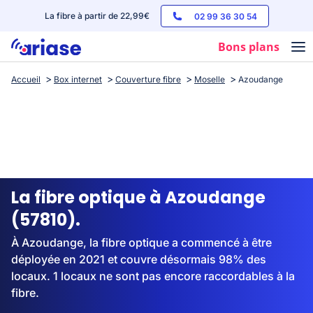
La fibre à partir de 22,99€
02 99 36 30 54
Bons plans
Accueil
Box internet
Couverture fibre
Moselle
Azoudange
Box internet
Forfaits mobile
Téléphones
Streaming
La fibre optique à Azoudange
(57810).
À Azoudange, la fibre optique a commencé à être
déployée en 2021 et couvre désormais 98% des
locaux. 1 locaux ne sont pas encore raccordables à la
fibre.