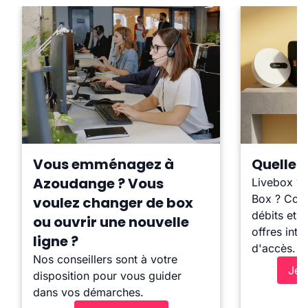
Vous emménagez à
Quelle b
Azoudange ? Vous
Livebox ?
Box ? Comp
voulez changer de box
débits et l
ou ouvrir une nouvelle
offres inte
ligne ?
d'accès.
Nos conseillers sont à votre
Je 
disposition pour vous guider
dans vos démarches.