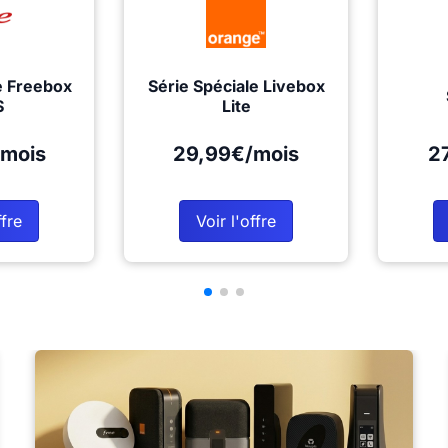
e Freebox
Série Spéciale Livebox
S
Lite
mois
29,99€/mois
2
ffre
Voir l'offre