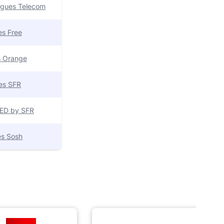
uygues Telecom
res Free
es Orange
res SFR
 RED by SFR
res Sosh