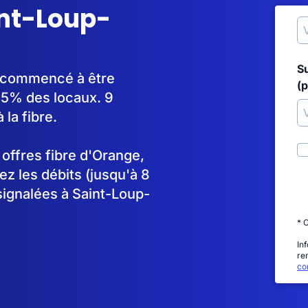
int-Loup-
S
 a commencé à être
(p
5% des locaux. 9
la fibre.
s offres fibre d'Orange,
 les débits (jusqu'à 8
signalées à Saint-Loup-
* 
In
re
con