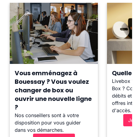
Vous emménagez à
Quelle b
Bouessay ? Vous voulez
Livebox ?
Box ? Comp
changer de box ou
débits et l
ouvrir une nouvelle ligne
offres inte
?
d'accès.
Nos conseillers sont à votre
Je 
disposition pour vous guider
dans vos démarches.