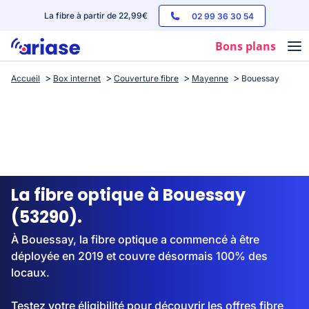
La fibre à partir de 22,99€
02 99 36 30 54
Bons plans
Accueil
Box internet
Couverture fibre
Mayenne
Bouessay
Box internet
Forfaits mobile
Téléphones
Streaming
La fibre optique à Bouessay
(53290).
À Bouessay, la fibre optique a commencé à être
déployée en 2019 et couvre désormais 100% des
locaux.
Testez votre éligibilité pour découvrir les offres fibre