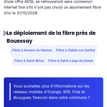
d’une offre ADSL se retrouveront sans connexion
internet fixe s’ils n'ont pas choisi un abonnement fibre
d’ici le 31/10/2028.
Le déploiement de la fibre près de
Bouessay
Fibre à Auvers-le-Hamon
Fibre à Sablé-sur-Sarthe
Fibre à Saint-Brice
Fibre à Saint-Loup-du-Dorat
Vous souhaitez plus d'informations sur les
réseaux mobiles d'Orange, SFR, Free et
Bouygues Telecom dans votre commune ?