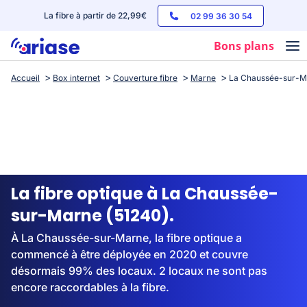
La fibre à partir de 22,99€
02 99 36 30 54
Bons plans
Accueil
Box internet
Couverture fibre
Marne
La Chaussée-sur-M
Box internet
Forfaits mobile
Téléphones
Streaming
La fibre optique à La Chaussée-
sur-Marne (51240).
À La Chaussée-sur-Marne, la fibre optique a
commencé à être déployée en 2020 et couvre
désormais 99% des locaux. 2 locaux ne sont pas
encore raccordables à la fibre.