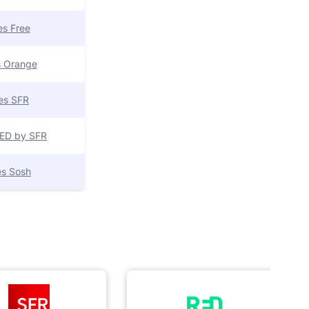
res Free
es Orange
res SFR
 RED by SFR
res Sosh