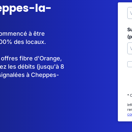
heppes-la-
S
 commencé à être
(p
100% des locaux.
s offres fibre d'Orange,
 les débits (jusqu'à 8
 signalées à Cheppes-
* 
In
re
con