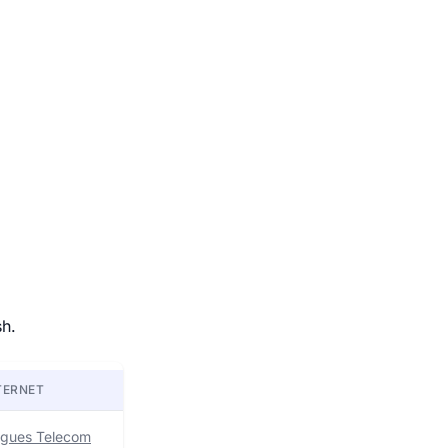
sh.
TERNET
uygues Telecom