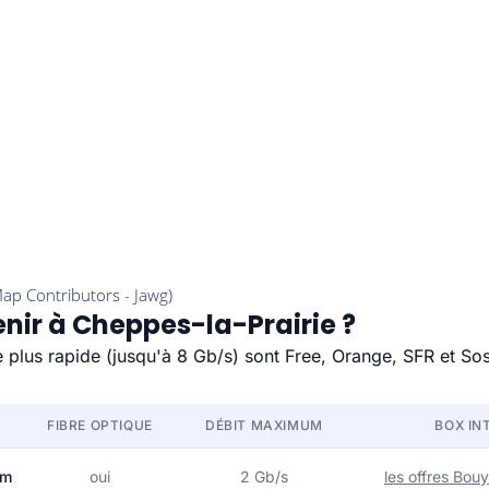
enir à Cheppes-la-Prairie ?
e plus rapide (jusqu'à 8 Gb/s) sont Free, Orange, SFR et So
FIBRE OPTIQUE
DÉBIT MAXIMUM
BOX IN
om
oui
2 Gb/s
les offres Bo