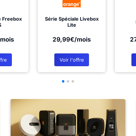
e Freebox
Série Spéciale Livebox
S
Lite
mois
29,99€/mois
2
ffre
Voir l'offre