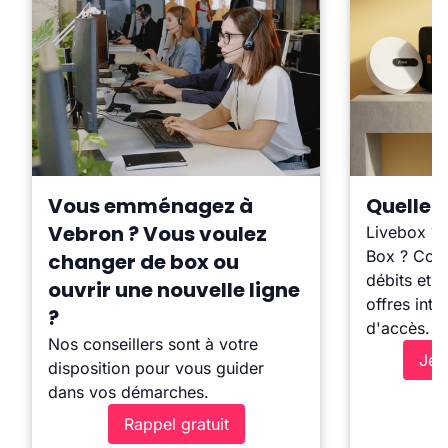
Vous emménagez à
Quelle b
Vebron ? Vous voulez
Livebox ?
Box ? Comp
changer de box ou
débits et l
ouvrir une nouvelle ligne
offres inte
?
d'accès.
Nos conseillers sont à votre
Je 
disposition pour vous guider
dans vos démarches.
Rappel gratuit