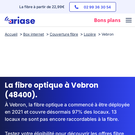
La fibre à partir de 22,99€
02 99 36 30 54
Bons plans
Accueil
Box internet
Couverture fibre
Lozère
Vebron
Box internet
Forfaits mobile
Téléphones
Streaming
La fibre optique à Vebron
(48400).
À Vebron, la fibre optique a commencé à être déployée
en 2021 et couvre désormais 97% des locaux. 13
locaux ne sont pas encore raccordables à la fibre.
Testez votre éligibilité pour découvrir les offres fibre