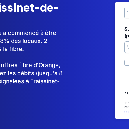
aissinet-de-
S
ue a commencé à être
(p
8% des locaux. 2
la fibre.
s offres fibre d'Orange,
 les débits (jusqu'à 8
ignalées à Fraissinet-
* 
In
re
con