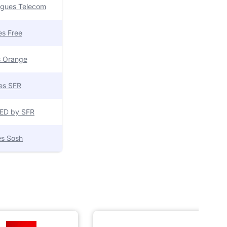
uygues Telecom
res Free
es Orange
res SFR
 RED by SFR
res Sosh