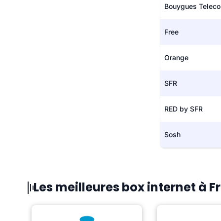
Bouygues Telec
Free
Orange
SFR
RED by SFR
Sosh
Les meilleures box internet à 