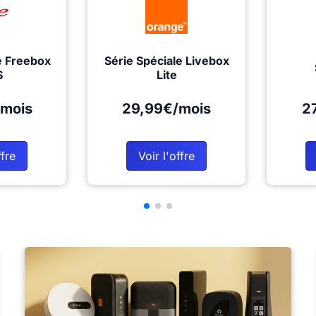
e Freebox
Série Spéciale Livebox
S
Lite
mois
29,99€/mois
2
ffre
Voir l'offre