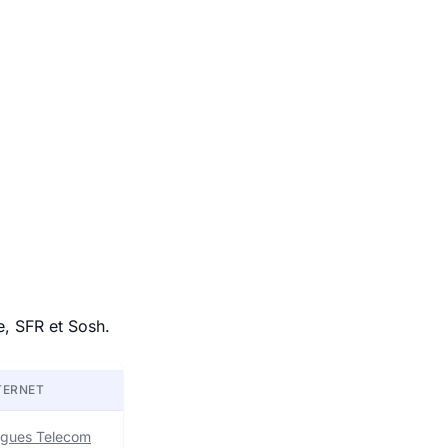
e, SFR et Sosh.
TERNET
uygues Telecom