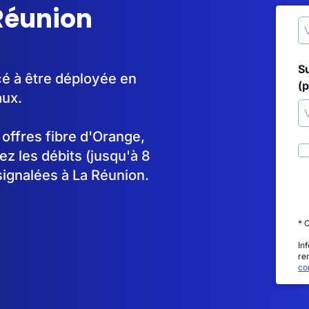
 Réunion
S
cé à être déployée en
(p
aux.
s offres fibre d'Orange,
 les débits (jusqu'à 8
signalées à La Réunion.
* 
In
re
con