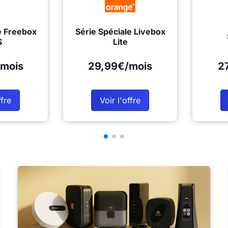
e Freebox
Série Spéciale Livebox
S
Lite
mois
29,99€/mois
2
ffre
Voir l'offre