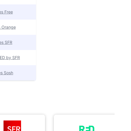
res Free
es Orange
res SFR
 RED by SFR
res Sosh