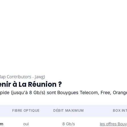
nir à La Réunion ?
rapide (jusqu'à 8 Gb/s) sont Bouygues Telecom, Free, Orang
FIBRE OPTIQUE
DÉBIT MAXIMUM
BOX IN
om
oui
8 Gb/s
les offres Bo