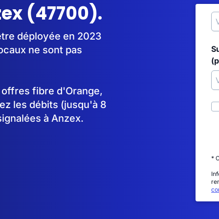
zex (47700).
être déployée en 2023
ocaux ne sont pas
S
(p
s offres fibre d'Orange,
 les débits (jusqu'à 8
signalées à Anzex.
* 
In
re
con