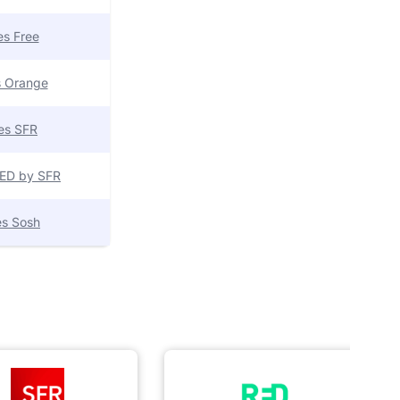
res Free
es Orange
res SFR
 RED by SFR
res Sosh