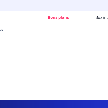
Bons plans
Box in
zex