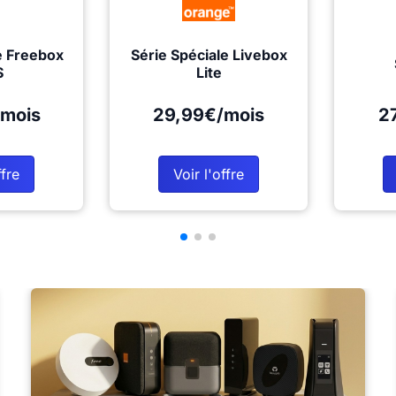
e Freebox
Série Spéciale Livebox
S
Lite
mois
29,99€/mois
2
ffre
Voir l'offre