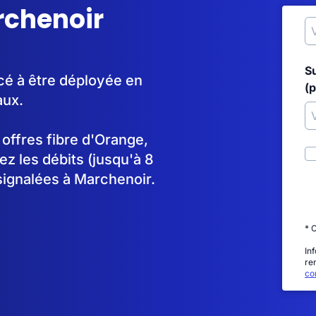
rchenoir
S
cé à être déployée en
(p
aux.
s offres fibre d'Orange,
 les débits (jusqu'à 8
signalées à Marchenoir.
* 
In
re
con