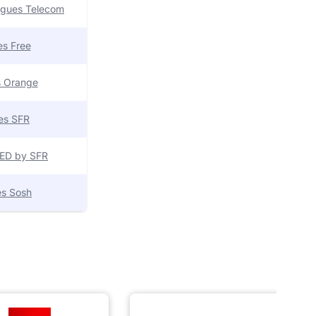
uygues Telecom
res Free
es Orange
res SFR
 RED by SFR
res Sosh