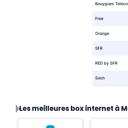
Bouygues Telec
Free
Orange
SFR
RED by SFR
Sosh
Les meilleures box internet à 