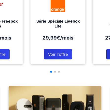
e Freebox
Série Spéciale Livebox
S
Lite
mois
29,99€/mois
2
ffre
Voir l'offre