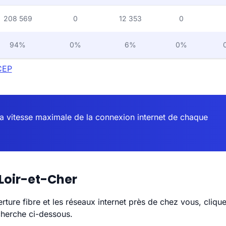
208 569
0
12 353
0
94%
0%
6%
0%
CEP
la vitesse maximale de la connexion internet de chaque
 Loir-et-Cher
erture fibre et les réseaux internet près de chez vous, cliq
cherche ci-dessous.