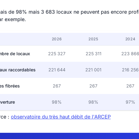
ais de 98% mais 3 683 locaux ne peuvent pas encore profite
ar exemple.
2026
2025
2024
bre de locaux
225 327
225 311
223 86
aux raccordables
221 644
221 001
216 256
les fibrées
267
267
267
verture
98%
98%
97%
rce :
observatoire du très haut débit de l'ARCEP