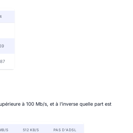
4
69
687
rieure à 100 Mb/s, et à l’inverse quelle part est
MB/S
512 KB/S
PAS D'ADSL