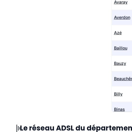
Avaray
Averdon
Azé
Baillou
Bauzy
Beauchê
Billy
Binas
Blois
Le réseau ADSL du départemen