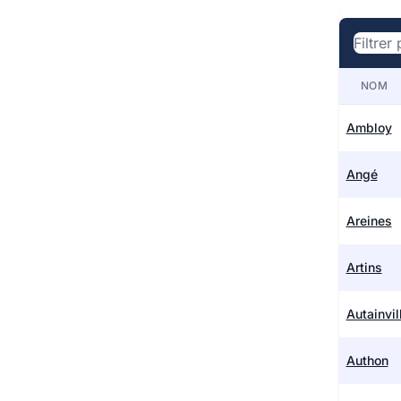
NOM
Ambloy
Angé
Areines
Artins
Autainvil
Authon