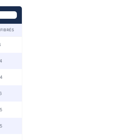
FIBRÉS
4
4
4
6
5
5