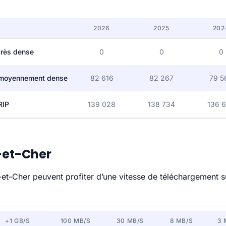
2026
2025
202
très dense
0
0
0
moyennement dense
82 616
82 267
79 5
RIP
139 028
138 734
136 
r-et-Cher
-Cher peuvent profiter d’une vitesse de téléchargement supé
+1 GB/S
100 MB/S
30 MB/S
8 MB/S
3 