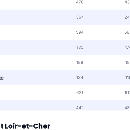
470
43
364
24
594
56
185
17
189
18
ne
134
11
621
61
442
43
33 997
30 
t Loir-et-Cher