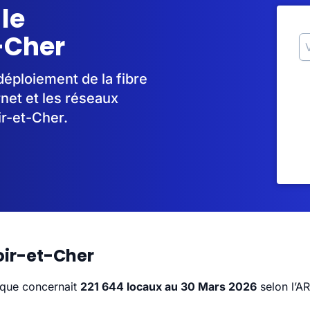
 le
-Cher
déploiement de la fibre
rnet et les réseaux
ir-et-Cher.
Loir-et-Cher
tique concernait
221 644 locaux au 30 Mars 2026
selon l’A