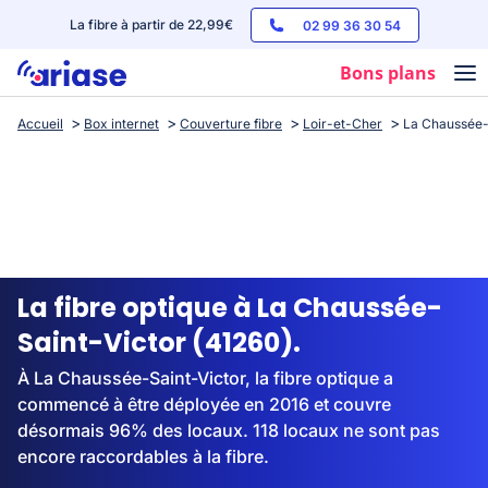
La fibre à partir de 22,99€
02 99 36 30 54
Bons plans
Accueil
Box internet
Couverture fibre
Loir-et-Cher
La Chaussée-
Box internet
Forfaits mobile
Téléphones
Streaming
La fibre optique à La Chaussée-
Saint-Victor (41260).
À La Chaussée-Saint-Victor, la fibre optique a
commencé à être déployée en 2016 et couvre
désormais 96% des locaux. 118 locaux ne sont pas
encore raccordables à la fibre.