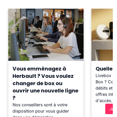
Vous emménagez à
Quelle b
Herbault ? Vous voulez
Livebox ?
Box ? Comp
changer de box ou
débits et l
ouvrir une nouvelle ligne
offres inte
?
d'accès.
Nos conseillers sont à votre
Je 
disposition pour vous guider