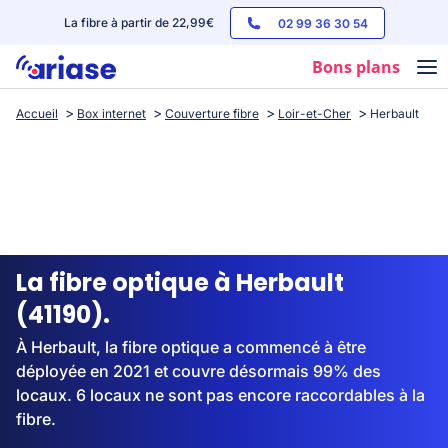
La fibre à partir de 22,99€
02 99 36 30 54
Bons plans
Accueil
Box internet
Couverture fibre
Loir-et-Cher
Herbault
Box internet
Forfaits mobile
Téléphones
Streaming
La fibre optique à Herbault
(41190).
À Herbault, la fibre optique a commencé à être
déployée en 2021 et couvre désormais 99% des
locaux. 6 locaux ne sont pas encore raccordables à la
fibre.