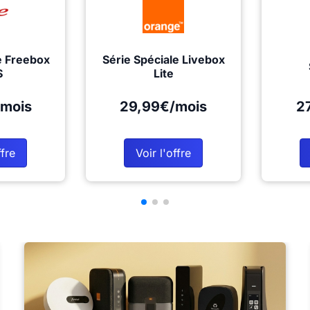
e Freebox
Série Spéciale Livebox
S
Lite
mois
29,99€/mois
2
ffre
Voir l'offre