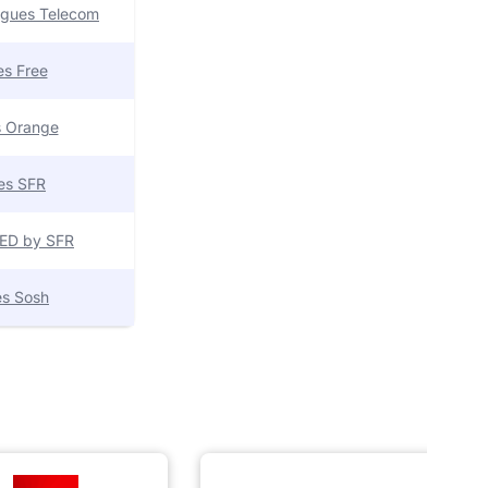
uygues Telecom
res Free
es Orange
res SFR
 RED by SFR
res Sosh