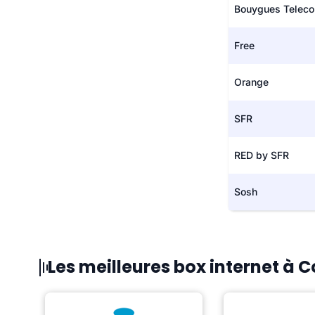
Bouygues Telec
Free
Orange
SFR
RED by SFR
Sosh
Les meilleures box internet à 