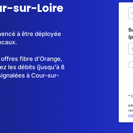
ur-sur-Loire
S
mmencé à être déployée
(p
ocaux.
s offres fibre d'Orange,
 les débits (jusqu'à 8
signalées à Cour-sur-
* 
In
re
con