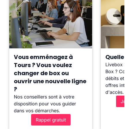
Vous emménagez à
Quelle b
Tours ? Vous voulez
Livebox ?
Box ? Comp
changer de box ou
débits et l
ouvrir une nouvelle ligne
offres inte
?
d'accès.
Nos conseillers sont à votre
Je 
disposition pour vous guider
dans vos démarches.
Rappel gratuit