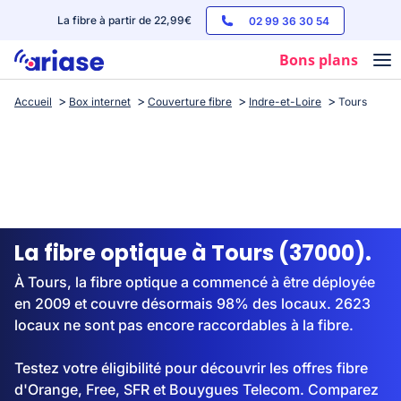
La fibre à partir de 22,99€
02 99 36 30 54
Bons plans
Accueil
Box internet
Couverture fibre
Indre-et-Loire
Tours
Box internet
Forfaits mobile
Téléphones
Streaming
La fibre optique à Tours (37000).
À Tours, la fibre optique a commencé à être déployée
en 2009 et couvre désormais 98% des locaux. 2623
locaux ne sont pas encore raccordables à la fibre.
Testez votre éligibilité pour découvrir les offres fibre
d'Orange, Free, SFR et Bouygues Telecom. Comparez