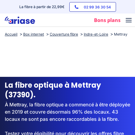
La fibre à partir de 22,99€
02 99 36 30 54
Bons plans
Accueil
Box internet
Couverture fibre
Indre-et-Loire
Mettray
Box internet
Forfaits mobile
Téléphones
Streaming
La fibre optique à Mettray
(37390).
À Mettray, la fibre optique a commencé à être déployée
en 2019 et couvre désormais 96% des locaux. 43
locaux ne sont pas encore raccordables à la fibre.
Testez votre éligibilité pour découvrir les offres fibre