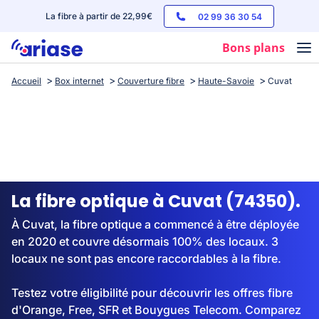
La fibre à partir de 22,99€
02 99 36 30 54
Bons plans
Accueil
Box internet
Couverture fibre
Haute-Savoie
Cuvat
Box internet
Forfaits mobile
Téléphones
Streaming
La fibre optique à Cuvat (74350).
À Cuvat, la fibre optique a commencé à être déployée
en 2020 et couvre désormais 100% des locaux. 3
locaux ne sont pas encore raccordables à la fibre.
Testez votre éligibilité pour découvrir les offres fibre
d'Orange, Free, SFR et Bouygues Telecom. Comparez