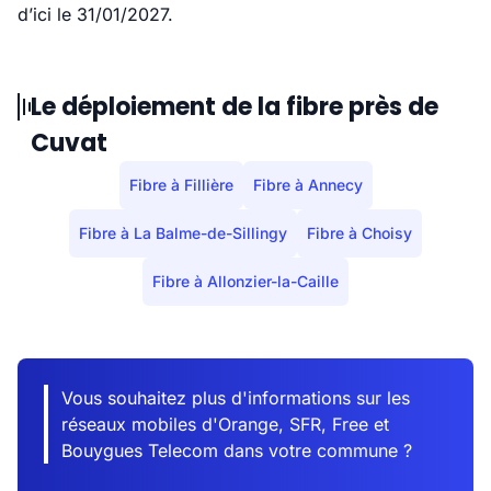
d’ici le 31/01/2027.
Le déploiement de la fibre près de
Cuvat
Fibre à Fillière
Fibre à Annecy
Fibre à La Balme-de-Sillingy
Fibre à Choisy
Fibre à Allonzier-la-Caille
Vous souhaitez plus d'informations sur les
réseaux mobiles d'Orange, SFR, Free et
Bouygues Telecom dans votre commune ?