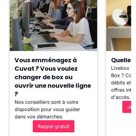
Vous emménagez à
Quelle b
Cuvat ? Vous voulez
Livebox ?
Box ? Comp
changer de box ou
débits et l
ouvrir une nouvelle ligne
offres inte
?
d'accès.
Nos conseillers sont à votre
Je 
disposition pour vous guider
dans vos démarches.
Rappel gratuit