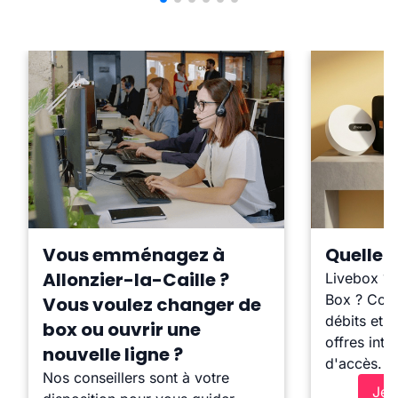
Vous emménagez à
Quelle b
Allonzier-la-Caille ?
Livebox ?
Box ? Comp
Vous voulez changer de
débits et l
box ou ouvrir une
offres inte
nouvelle ligne ?
d'accès.
Nos conseillers sont à votre
Je 