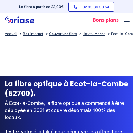
La fibre à partir de 22,99€
02 99 36 30 54
Bons plans
Accueil
Box internet
Couverture fibre
Haute-Marne
Ecot-la-Co
Box internet
Forfaits mobile
Téléphones
Streaming
La fibre optique à Ecot-la-Combe
(52700).
À Ecot-la-Combe, la fibre optique a commencé à être
déployée en 2021 et couvre désormais 100% des
locaux.
Testez votre éligibilité pour découvrir les offres fibre