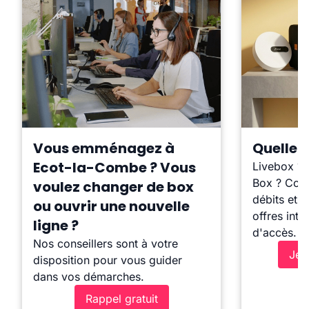
Vous emménagez à
Quelle b
Ecot-la-Combe ? Vous
Livebox ?
Box ? Comp
voulez changer de box
débits et l
ou ouvrir une nouvelle
offres inte
ligne ?
d'accès.
Nos conseillers sont à votre
Je 
disposition pour vous guider
dans vos démarches.
Rappel gratuit