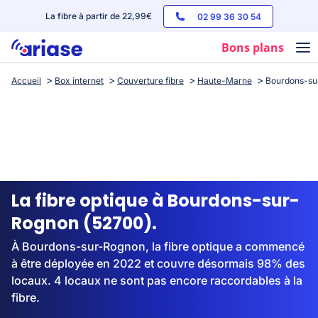
La fibre à partir de 22,99€
02 99 36 30 54
Bons plans
Accueil
Box internet
Couverture fibre
Haute-Marne
Bourdons-su
Box internet
Forfaits mobile
Téléphones
Streaming
La fibre optique à Bourdons-sur-
Rognon (52700).
À Bourdons-sur-Rognon, la fibre optique a commencé
à être déployée en 2022 et couvre désormais 98% des
locaux. 4 locaux ne sont pas encore raccordables à la
fibre.