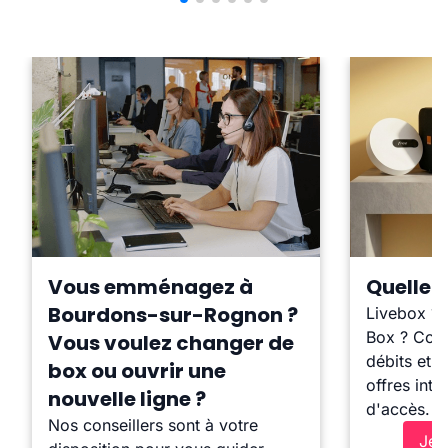
Vous emménagez à
Quelle b
Bourdons-sur-Rognon ?
Livebox ?
Box ? Comp
Vous voulez changer de
débits et l
box ou ouvrir une
offres inte
nouvelle ligne ?
d'accès.
Nos conseillers sont à votre
Je 