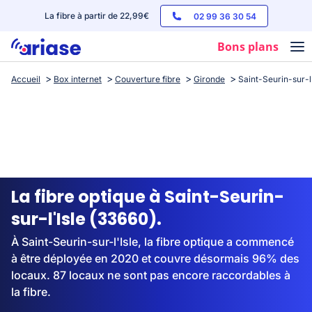
La fibre à partir de 22,99€
02 99 36 30 54
Bons plans
Accueil
Box internet
Couverture fibre
Gironde
Saint-Seurin-sur-l'
Box internet
Forfaits mobile
Téléphones
Streaming
La fibre optique à Saint-Seurin-
sur-l'Isle (33660).
À Saint-Seurin-sur-l'Isle, la fibre optique a commencé
à être déployée en 2020 et couvre désormais 96% des
locaux. 87 locaux ne sont pas encore raccordables à
la fibre.