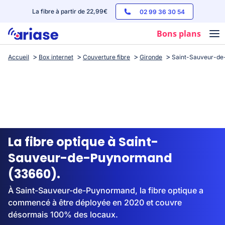
La fibre à partir de 22,99€
02 99 36 30 54
Bons plans
Accueil
Box internet
Couverture fibre
Gironde
Saint-Sauveur-d
Box internet
Forfaits mobile
Téléphones
Streaming
La fibre optique à Saint-
Sauveur-de-Puynormand
(33660).
À Saint-Sauveur-de-Puynormand, la fibre optique a
commencé à être déployée en 2020 et couvre
désormais 100% des locaux.