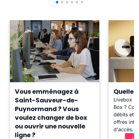
Vous emménagez à
Quelle b
Saint-Sauveur-de-
Livebox ?
Box ? Comp
Puynormand ? Vous
débits et l
voulez changer de box
offres inte
ou ouvrir une nouvelle
d'accès.
ligne ?