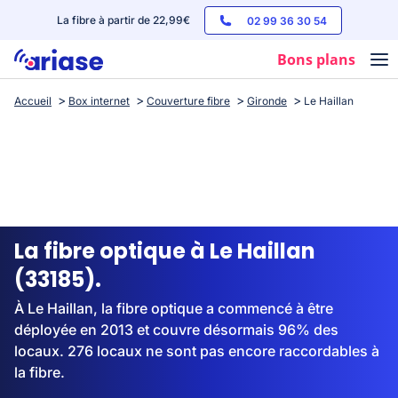
La fibre à partir de 22,99€
02 99 36 30 54
Bons plans
Accueil
Box internet
Couverture fibre
Gironde
Le Haillan
Box internet
Forfaits mobile
Téléphones
Streaming
La fibre optique à Le Haillan
(33185).
À Le Haillan, la fibre optique a commencé à être
déployée en 2013 et couvre désormais 96% des
locaux. 276 locaux ne sont pas encore raccordables à
la fibre.