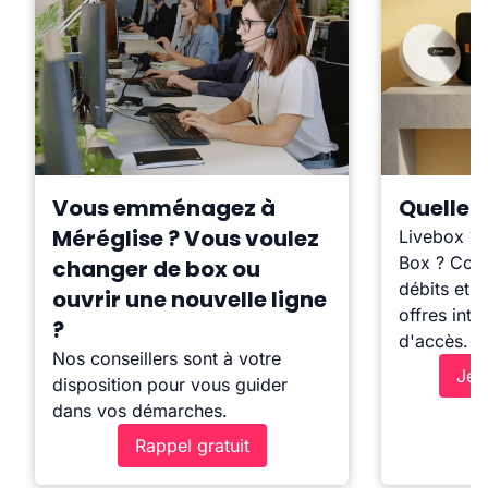
Vous emménagez à
Quelle b
Méréglise ? Vous voulez
Livebox ?
Box ? Comp
changer de box ou
débits et l
ouvrir une nouvelle ligne
offres inte
?
d'accès.
Nos conseillers sont à votre
Je 
disposition pour vous guider
dans vos démarches.
Rappel gratuit