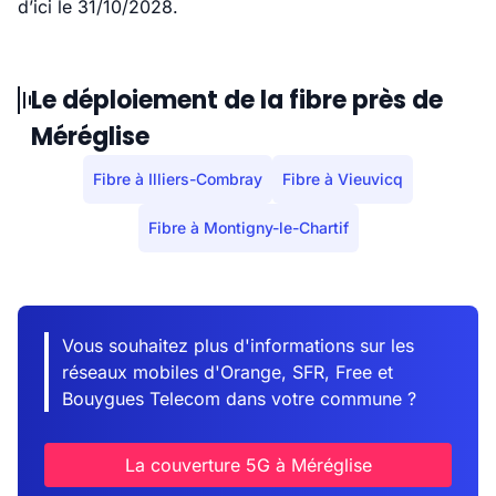
d’ici le 31/10/2028.
Le déploiement de la fibre près de
Méréglise
Fibre à Illiers-Combray
Fibre à Vieuvicq
Fibre à Montigny-le-Chartif
Vous souhaitez plus d'informations sur les
réseaux mobiles d'Orange, SFR, Free et
Bouygues Telecom dans votre commune ?
La couverture 5G à Méréglise