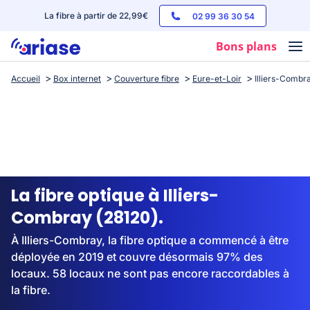
La fibre à partir de 22,99€
02 99 36 30 54
Bons plans
Accueil
Box internet
Couverture fibre
Eure-et-Loir
Illiers-Combr
Box internet
Forfaits mobile
Téléphones
Streaming
La fibre optique à Illiers-
Combray (28120).
À Illiers-Combray, la fibre optique a commencé à être
déployée en 2019 et couvre désormais 97% des
locaux. 58 locaux ne sont pas encore raccordables à
la fibre.