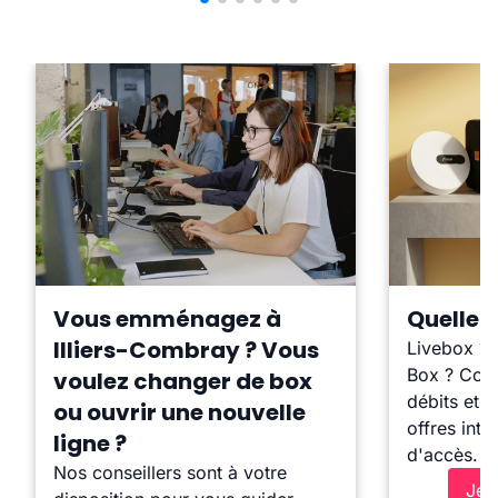
Vous emménagez à
Quelle b
Illiers-Combray ? Vous
Livebox ?
Box ? Comp
voulez changer de box
débits et l
ou ouvrir une nouvelle
offres inte
ligne ?
d'accès.
Nos conseillers sont à votre
Je 