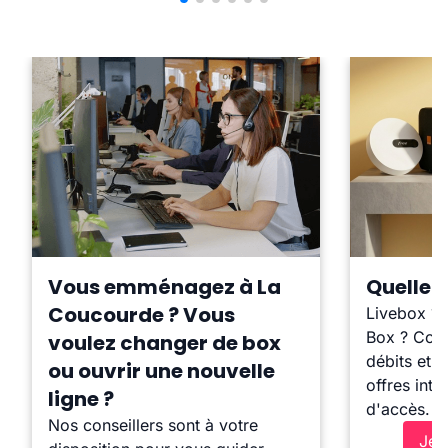
Vous emménagez à La
Quelle b
Coucourde ? Vous
Livebox ?
Box ? Comp
voulez changer de box
débits et l
ou ouvrir une nouvelle
offres inte
ligne ?
d'accès.
Nos conseillers sont à votre
Je 