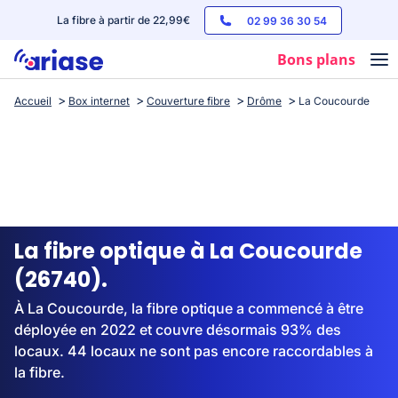
La fibre à partir de 22,99€
02 99 36 30 54
Bons plans
Accueil
Box internet
Couverture fibre
Drôme
La Coucourde
Box internet
Forfaits mobile
Téléphones
Streaming
La fibre optique à La Coucourde
(26740).
À La Coucourde, la fibre optique a commencé à être
déployée en 2022 et couvre désormais 93% des
locaux. 44 locaux ne sont pas encore raccordables à
la fibre.