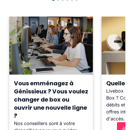
Vous emménagez à
Quelle b
Génissieux ? Vous voulez
Livebox ?
Box ? Comp
changer de box ou
débits et l
ouvrir une nouvelle ligne
offres inte
?
d'accès.
Nos conseillers sont à votre
Je 