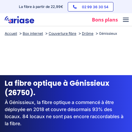
La fibre à partir de 22,99€
02 99 36 30 54
Bons plans
Accueil
Box internet
Couverture fibre
Drôme
Génissieux
Box internet
Forfaits mobile
Téléphones
Streaming
La fibre optique à Génissieux
(26750).
À Génissieux, la fibre optique a commencé à être
déployée en 2018 et couvre désormais 93% des
locaux. 84 locaux ne sont pas encore raccordables à
la fibre.