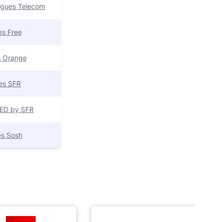
uygues Telecom
res Free
es Orange
res SFR
 RED by SFR
res Sosh