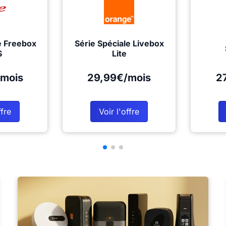
e Freebox
Série Spéciale Livebox
S
Lite
mois
29,99€/mois
2
ffre
Voir l'offre