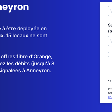
nneyron
S
 à être déployée en
(p
. 15 locaux ne sont
s offres fibre d'Orange,
 les débits (jusqu'à 8
signalées à Anneyron.
* 
In
re
con