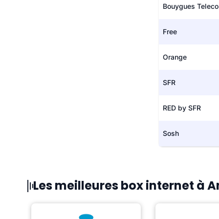
Bouygues Telec
Free
Orange
SFR
RED by SFR
Sosh
Les meilleures box internet à 