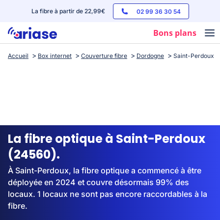
La fibre à partir de 22,99€
02 99 36 30 54
Bons plans
Accueil
Box internet
Couverture fibre
Dordogne
Saint-Perdoux
Box internet
Forfaits mobile
Téléphones
Streaming
La fibre optique à Saint-Perdoux
(24560).
À Saint-Perdoux, la fibre optique a commencé à être
déployée en 2024 et couvre désormais 99% des
locaux. 1 locaux ne sont pas encore raccordables à la
fibre.