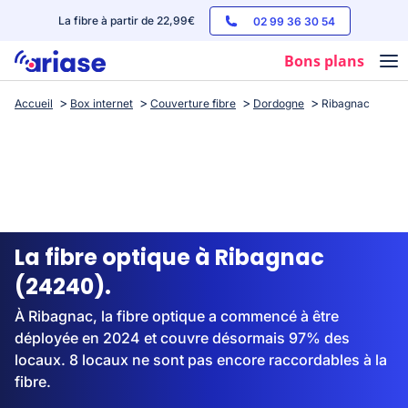
La fibre à partir de 22,99€
02 99 36 30 54
Bons plans
Accueil
Box internet
Couverture fibre
Dordogne
Ribagnac
Box internet
Forfaits mobile
Téléphones
Streaming
La fibre optique à Ribagnac
(24240).
À Ribagnac, la fibre optique a commencé à être
déployée en 2024 et couvre désormais 97% des
locaux. 8 locaux ne sont pas encore raccordables à la
fibre.