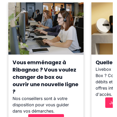
Vous emménagez à
Quelle b
Ribagnac ? Vous voulez
Livebox ?
Box ? Comp
changer de box ou
débits et l
ouvrir une nouvelle ligne
offres inte
?
d'accès.
Nos conseillers sont à votre
Je 
disposition pour vous guider
dans vos démarches.