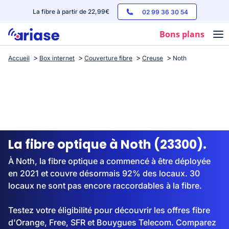
La fibre à partir de 22,99€
02 99 36 30 54
Bons plans
Accueil
Box internet
Couverture fibre
Creuse
Noth
Box internet
Forfaits mobile
Téléphones
Streaming
La fibre optique à Noth (23300).
À Noth, la fibre optique a commencé à être déployée
en 2021 et couvre désormais 92% des locaux. 30
locaux ne sont pas encore raccordables à la fibre.
Testez votre éligibilité pour découvrir les offres fibre
d'Orange, Free, SFR et Bouygues Telecom. Comparez