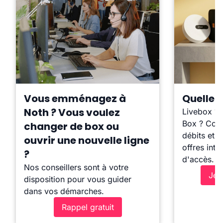
Vous emménagez à
Quelle b
Noth ? Vous voulez
Livebox ?
Box ? Comp
changer de box ou
débits et l
ouvrir une nouvelle ligne
offres inte
?
d'accès.
Nos conseillers sont à votre
Je 
disposition pour vous guider
dans vos démarches.
Rappel gratuit