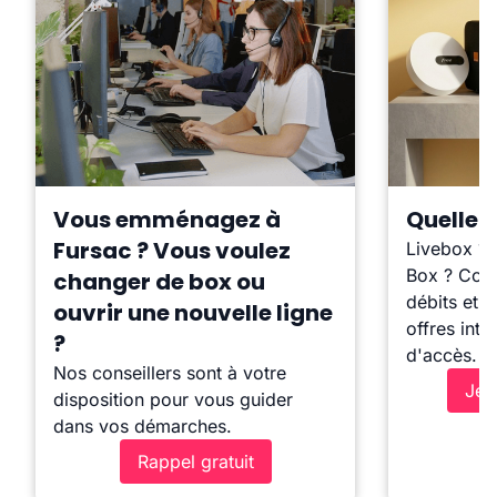
Vous emménagez à
Quelle b
Fursac ? Vous voulez
Livebox ?
Box ? Comp
changer de box ou
débits et l
ouvrir une nouvelle ligne
offres inte
?
d'accès.
Nos conseillers sont à votre
Je 
disposition pour vous guider
dans vos démarches.
Rappel gratuit