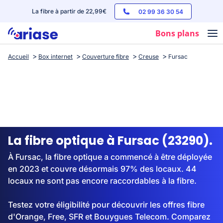
La fibre à partir de 22,99€
02 99 36 30 54
Bons plans
Accueil
Box internet
Couverture fibre
Creuse
Fursac
Box internet
Forfaits mobile
Téléphones
Streaming
La fibre optique à Fursac (23290).
À Fursac, la fibre optique a commencé à être déployée
en 2023 et couvre désormais 97% des locaux. 44
locaux ne sont pas encore raccordables à la fibre.
Testez votre éligibilité pour découvrir les offres fibre
d'Orange, Free, SFR et Bouygues Telecom. Comparez