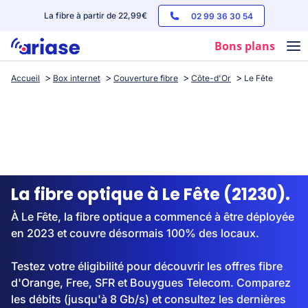
La fibre à partir de 22,99€
02 99 36 30 54
Bons plans
Accueil
Box internet
Couverture fibre
Côte-d'Or
Le Fête
Box internet
Forfaits mobile
Téléphones
Streaming
La fibre optique à Le Fête (21230).
À Le Fête, la fibre optique a commencé à être déployée
en 2023 et couvre désormais 100% des locaux.
Testez votre éligibilité pour découvrir les offres fibre
d'Orange, Free, SFR et Bouygues Telecom. Comparez
les débits (jusqu'à 8 Gb/s) et consultez les dernières