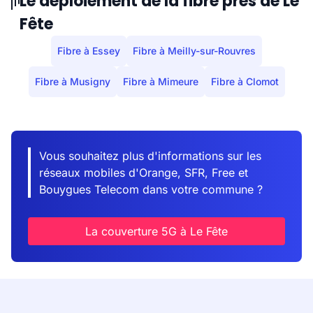
Le déploiement de la fibre près de Le
Fête
Fibre à Essey
Fibre à Meilly-sur-Rouvres
Fibre à Musigny
Fibre à Mimeure
Fibre à Clomot
Vous souhaitez plus d'informations sur les
réseaux mobiles d'Orange, SFR, Free et
Bouygues Telecom dans votre commune ?
La couverture 5G à Le Fête