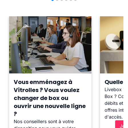
Vous emménagez à
Quelle b
Vitrolles ? Vous voulez
Livebox ?
Box ? Comp
changer de box ou
débits et l
ouvrir une nouvelle ligne
offres inte
?
d'accès.
Nos conseillers sont à votre
Je 