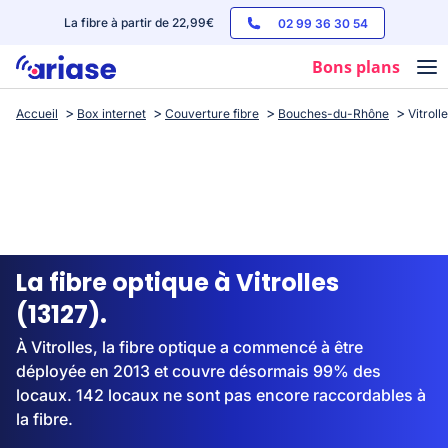
La fibre à partir de 22,99€
02 99 36 30 54
Bons plans
Accueil
Box internet
Couverture fibre
Bouches-du-Rhône
Vitroll
Box internet
Forfaits mobile
Téléphones
Streaming
La fibre optique à Vitrolles
(13127).
À Vitrolles, la fibre optique a commencé à être
déployée en 2013 et couvre désormais 99% des
locaux. 142 locaux ne sont pas encore raccordables à
la fibre.