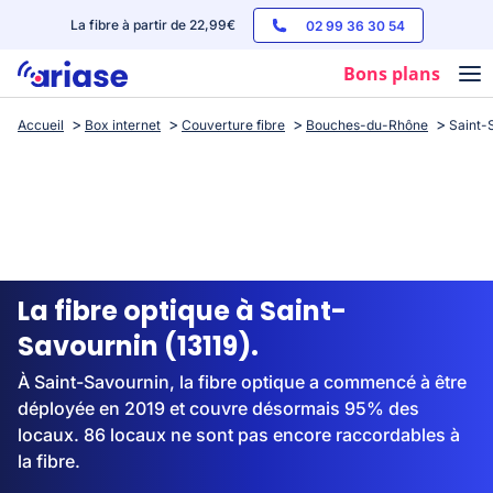
La fibre à partir de 22,99€
02 99 36 30 54
Bons plans
Accueil
Box internet
Couverture fibre
Bouches-du-Rhône
Saint-
Box internet
Forfaits mobile
Téléphones
Streaming
La fibre optique à Saint-
Savournin (13119).
À Saint-Savournin, la fibre optique a commencé à être
déployée en 2019 et couvre désormais 95% des
locaux. 86 locaux ne sont pas encore raccordables à
la fibre.