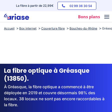
La fibre à partir de 22,99€
02 99 36 30 54
Bons plans
Accueil
Box internet
Couverture fibre
Bouches-du-Rhône
Gréas
Box internet
Forfaits mobile
Téléphones
Streaming
La fibre optique à Gréasque
(13850).
À Gréasque, la fibre optique a commencé à être
déployée en 2019 et couvre désormais 98% des
locaux. 38 locaux ne sont pas encore raccordables à
la fibre.