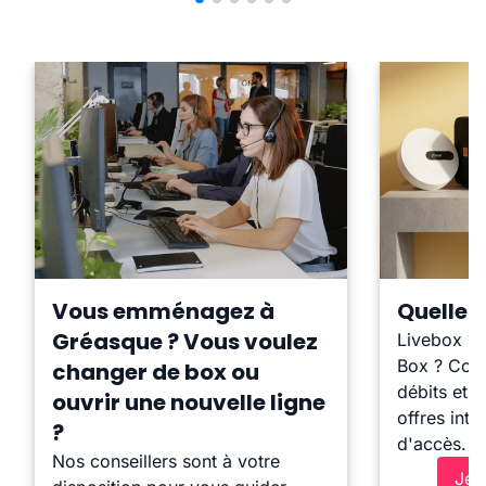
Vous emménagez à
Quelle b
Gréasque ? Vous voulez
Livebox ?
Box ? Comp
changer de box ou
débits et l
ouvrir une nouvelle ligne
offres inte
?
d'accès.
Nos conseillers sont à votre
Je 