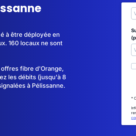
lissanne
S
cé à être déployée en
(p
x. 160 locaux ne sont
s offres fibre d'Orange,
 les débits (jusqu'à 8
signalées à Pélissanne.
* 
In
re
con