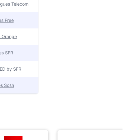
uygues Telecom
res Free
es Orange
res SFR
 RED by SFR
res Sosh