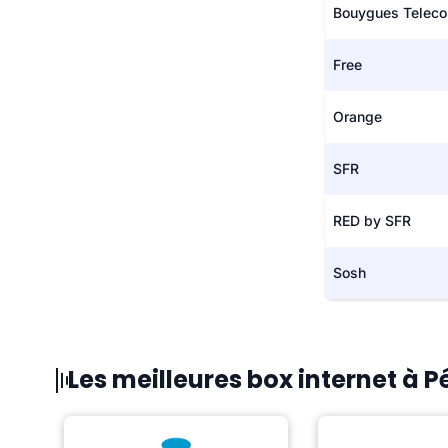
Bouygues Telec
Free
Orange
SFR
RED by SFR
Sosh
Les meilleures box internet à P