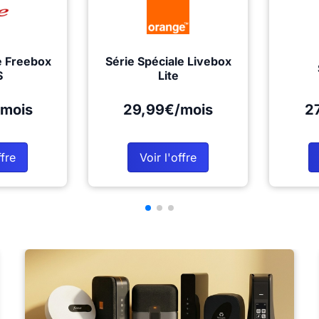
e Freebox
Série Spéciale Livebox
S
Lite
mois
29,99€/mois
2
ffre
Voir l'offre