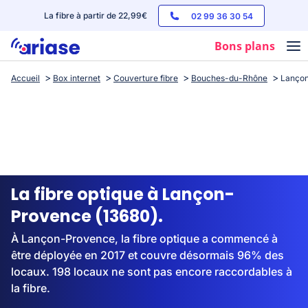
La fibre à partir de 22,99€
02 99 36 30 54
Bons plans
Accueil
Box internet
Couverture fibre
Bouches-du-Rhône
Lanço
Box internet
Forfaits mobile
Téléphones
Streaming
La fibre optique à Lançon-
Provence (13680).
À Lançon-Provence, la fibre optique a commencé à
être déployée en 2017 et couvre désormais 96% des
locaux. 198 locaux ne sont pas encore raccordables à
la fibre.