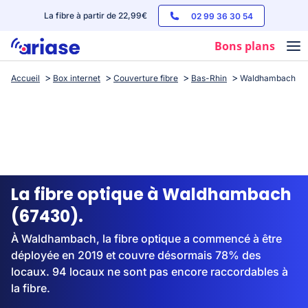
La fibre à partir de 22,99€
02 99 36 30 54
Bons plans
Accueil
Box internet
Couverture fibre
Bas-Rhin
Waldhambach
Box internet
Forfaits mobile
Téléphones
Streaming
La fibre optique à Waldhambach
(67430).
À Waldhambach, la fibre optique a commencé à être
déployée en 2019 et couvre désormais 78% des
locaux. 94 locaux ne sont pas encore raccordables à
la fibre.