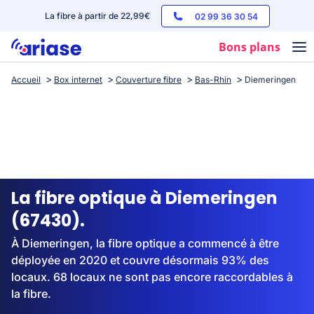
La fibre à partir de 22,99€
02 99 36 30 54
Bons plans
Accueil
Box internet
Couverture fibre
Bas-Rhin
Diemeringen
Box internet
Forfaits mobile
Téléphones
Streaming
La fibre optique à Diemeringen
(67430).
À Diemeringen, la fibre optique a commencé à être
déployée en 2020 et couvre désormais 93% des
locaux. 68 locaux ne sont pas encore raccordables à
la fibre.