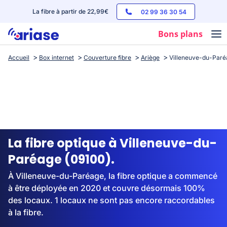
La fibre à partir de 22,99€
02 99 36 30 54
Bons plans
Accueil
Box internet
Couverture fibre
Ariège
Villeneuve-du-Paré
Box internet
Forfaits mobile
Téléphones
Streaming
La fibre optique à Villeneuve-du-
Paréage (09100).
À Villeneuve-du-Paréage, la fibre optique a commencé
à être déployée en 2020 et couvre désormais 100%
des locaux. 1 locaux ne sont pas encore raccordables
à la fibre.