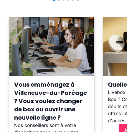
Vous emménagez à
Quelle b
Villeneuve-du-Paréage
Livebox ?
Box ? Comp
? Vous voulez changer
débits et l
de box ou ouvrir une
offres inte
nouvelle ligne ?
d'accès.
Nos conseillers sont à votre
Je 