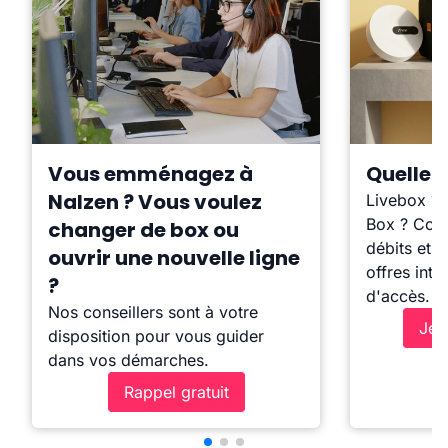
Vous emménagez à
Quelle b
Nalzen ? Vous voulez
Livebox ?
Box ? Comp
changer de box ou
débits et l
ouvrir une nouvelle ligne
offres inte
?
d'accès.
Nos conseillers sont à votre
Je 
disposition pour vous guider
dans vos démarches.
Rappel gratuit