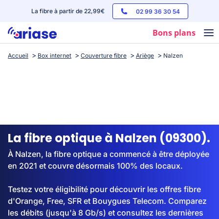
La fibre à partir de 22,99€
02 99 36 30 54
Bons plans
Accueil
Box internet
Couverture fibre
Ariège
Nalzen
Box internet
Forfaits mobile
Téléphones
Streaming
La fibre optique à Nalzen (09300).
À Nalzen, la fibre optique a commencé à être déployée
en 2021 et couvre désormais 100% des locaux.
Testez votre éligibilité pour découvrir les offres fibre
d'Orange, Free, SFR et Bouygues Telecom. Comparez
les débits (jusqu'à 8 Gb/s) et consultez les dernières