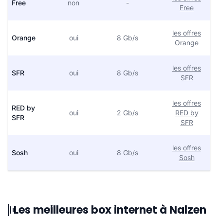
Free
non
-
Free
les offres
Orange
oui
8 Gb/s
Orange
les offres
SFR
oui
8 Gb/s
SFR
les offres
RED by
oui
2 Gb/s
RED by
SFR
SFR
les offres
Sosh
oui
8 Gb/s
Sosh
Les meilleures box internet à Nalzen