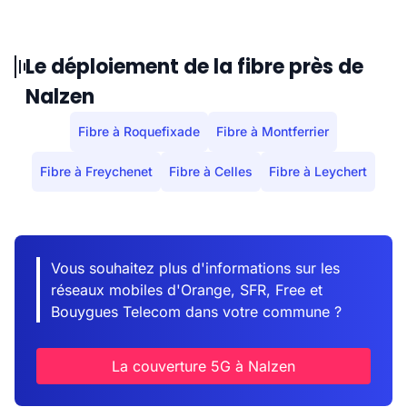
Le déploiement de la fibre près de
Nalzen
Fibre à Roquefixade
Fibre à Montferrier
Fibre à Freychenet
Fibre à Celles
Fibre à Leychert
Vous souhaitez plus d'informations sur les
réseaux mobiles d'Orange, SFR, Free et
Bouygues Telecom dans votre commune ?
La couverture 5G à Nalzen