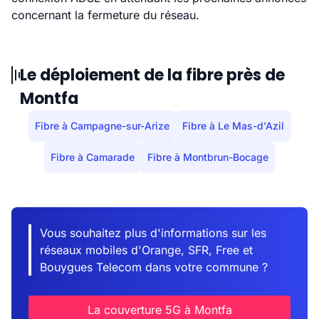
concernant la fermeture du réseau.
Le déploiement de la fibre près de
Montfa
Fibre à Campagne-sur-Arize
Fibre à Le Mas-d'Azil
Fibre à Camarade
Fibre à Montbrun-Bocage
Vous souhaitez plus d'informations sur les
réseaux mobiles d'Orange, SFR, Free et
Bouygues Telecom dans votre commune ?
La couverture 5G à Montfa