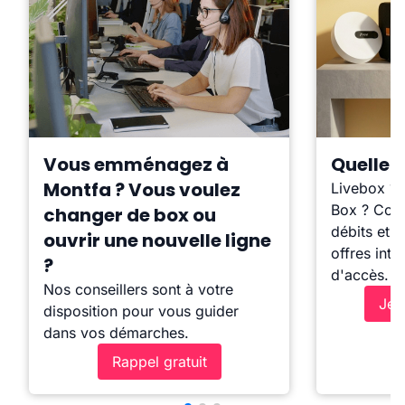
Vous emménagez à
Quelle b
Montfa ? Vous voulez
Livebox ?
Box ? Comp
changer de box ou
débits et l
ouvrir une nouvelle ligne
offres inte
?
d'accès.
Nos conseillers sont à votre
Je 
disposition pour vous guider
dans vos démarches.
Rappel gratuit