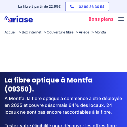
La fibre à partir de 22,99€
02 99 36 30 54
Bons plans
Accueil
Box internet
Couverture fibre
Ariège
Montfa
Box internet
Forfaits mobile
Téléphones
Streaming
La fibre optique à Montfa
(09350).
À Montfa, la fibre optique a commencé à être déployée
en 2025 et couvre désormais 64% des locaux. 24
locaux ne sont pas encore raccordables à la fibre.
Testez votre éligibilité pour découvrir les offres fibre